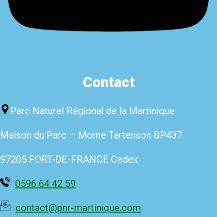
Contact
Parc Naturel Régional de la Martinique
Maison du Parc – Morne Tartenso
n BP437
97205 FORT-DE-FRANCE Cedex
0596 64 42 59
contact@pnr-martinique.com