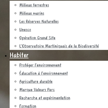
Milieux terrestres
Milieux marins
Les Réserves Naturelles
Unesco
Opération Grand Site
L’Observatoire Martiniquais de la Biodiversité
Habiter
Protéger l’environnement
Éducation à l’environnement
Agriculture durable
Marque Valeurs Parc
Recherche et expérimentation
Formation