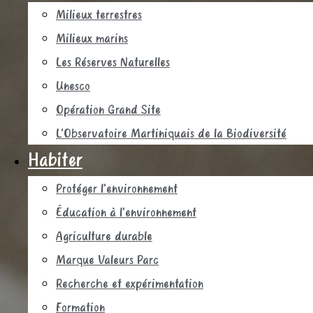
Milieux terrestres
Milieux marins
Les Réserves Naturelles
Unesco
Opération Grand Site
L’Observatoire Martiniquais de la Biodiversité
Habiter
Protéger l’environnement
Éducation à l’environnement
Agriculture durable
Marque Valeurs Parc
Recherche et expérimentation
Formation