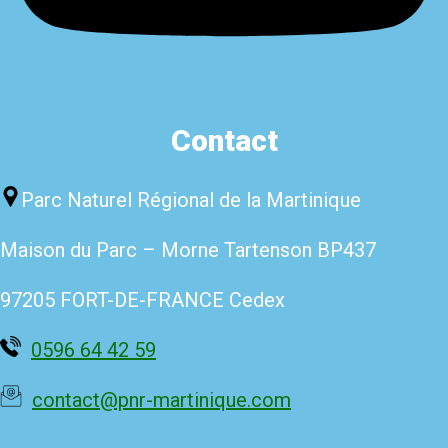
Contact
Parc Naturel Régional de la Martinique
Maison du Parc – Morne Tartenso
n BP437
97205 FORT-DE-FRANCE Cedex
0596 64 42 59
contact@pnr-martinique.com