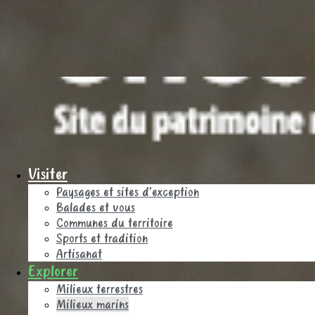
Visiter
Paysages et sites d’exception
Balades et vous
Communes du territoire
Sports et tradition
Artisanat
Explorer
Milieux terrestres
Milieux marins