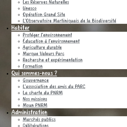
Les Réserves Naturelles
Unesco
Opération Grand Site
L’Observatoire Martiniquais de la Biodiversité
Habiter
Protéger l’environnement
Éducation à l’environnement
Agriculture durable
Marque Valeurs Parc
Recherche et expérimentation
Formation
Qui sommes-nous ?
Gouvernance
L’association des amis du PARC
La charte du PNRM
Nos missions
Moun PNRM
Administration
Marchés publics
Délibérations