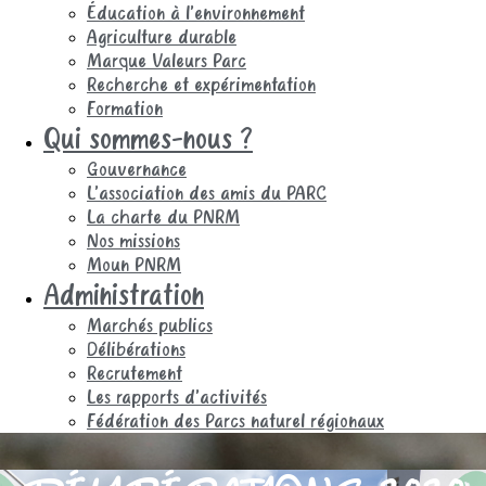
Éducation à l’environnement
Agriculture durable
Marque Valeurs Parc
Recherche et expérimentation
Formation
Qui sommes-nous ?
Gouvernance
L’association des amis du PARC
La charte du PNRM
Nos missions
Moun PNRM
Administration
Marchés publics
Délibérations
Recrutement
Les rapports d’activités
Fédération des Parcs naturel régionaux