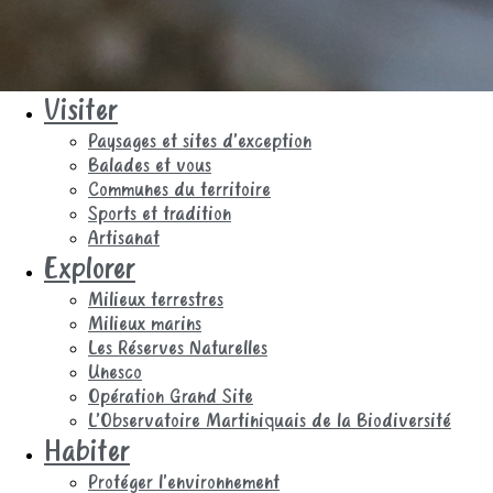
Visiter
Paysages et sites d’exception
Balades et vous
Communes du territoire
Sports et tradition
Artisanat
Explorer
Milieux terrestres
Milieux marins
Les Réserves Naturelles
Unesco
Opération Grand Site
L’Observatoire Martiniquais de la Biodiversité
Habiter
Protéger l’environnement