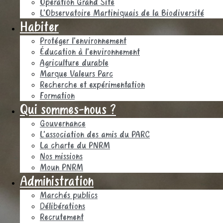
Opération Grand Site
L’Observatoire Martiniquais de la Biodiversité
Habiter
Protéger l’environnement
Éducation à l’environnement
Agriculture durable
Marque Valeurs Parc
Recherche et expérimentation
Formation
Qui sommes-nous ?
Gouvernance
L’association des amis du PARC
La charte du PNRM
Nos missions
Moun PNRM
Administration
Marchés publics
Délibérations
Recrutement