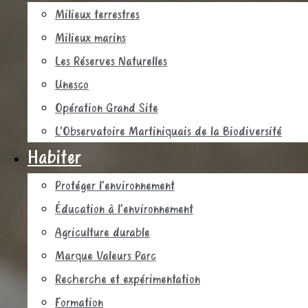
Milieux terrestres
Milieux marins
Les Réserves Naturelles
Unesco
Opération Grand Site
L’Observatoire Martiniquais de la Biodiversité
Habiter
Protéger l’environnement
Éducation à l’environnement
Agriculture durable
Marque Valeurs Parc
Recherche et expérimentation
Formation