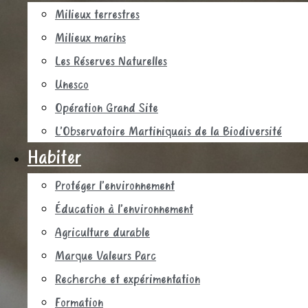
Milieux terrestres
Milieux marins
Les Réserves Naturelles
Unesco
Opération Grand Site
L’Observatoire Martiniquais de la Biodiversité
Habiter
Protéger l’environnement
Éducation à l’environnement
Agriculture durable
Marque Valeurs Parc
Recherche et expérimentation
Formation