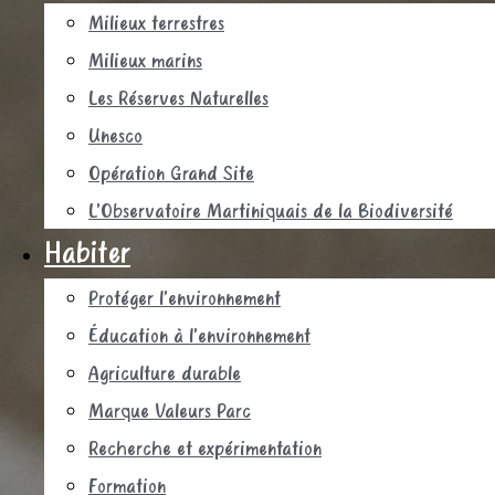
Milieux terrestres
Milieux marins
Les Réserves Naturelles
Unesco
Opération Grand Site
L’Observatoire Martiniquais de la Biodiversité
Habiter
Protéger l’environnement
Éducation à l’environnement
Agriculture durable
Marque Valeurs Parc
Recherche et expérimentation
Formation