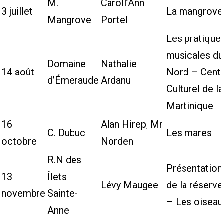
M.
Caroll’Ann
3 juillet
La mangrov
Mangrove
Portel
Les pratique
musicales d
Domaine
Nathalie
14 août
Nord – Cent
d’Émeraude
Ardanu
Culturel de l
Martinique
16
Alan Hirep, Mr
C. Dubuc
Les mares
octobre
Norden
R.N des
Présentatio
13
Îlets
Lévy Maugee
de la réserv
novembre
Sainte-
– Les oisea
Anne