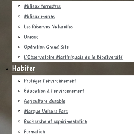
Milieux terrestres
Milieux marins
Les Réserves Naturelles
Unesco
Opération Grand Site
L’Observatoire Martiniquais de la Biodiversité
Habiter
Protéger l’environnement
Éducation à l’environnement
Agriculture durable
Marque Valeurs Parc
Recherche et expérimentation
Formation