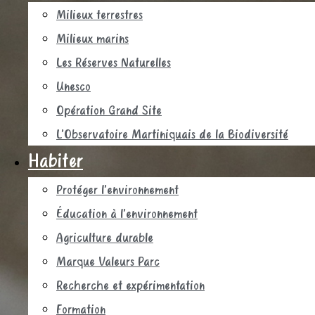
Milieux terrestres
Milieux marins
Les Réserves Naturelles
Unesco
Opération Grand Site
L’Observatoire Martiniquais de la Biodiversité
Habiter
Protéger l’environnement
Éducation à l’environnement
Agriculture durable
Marque Valeurs Parc
Recherche et expérimentation
Formation