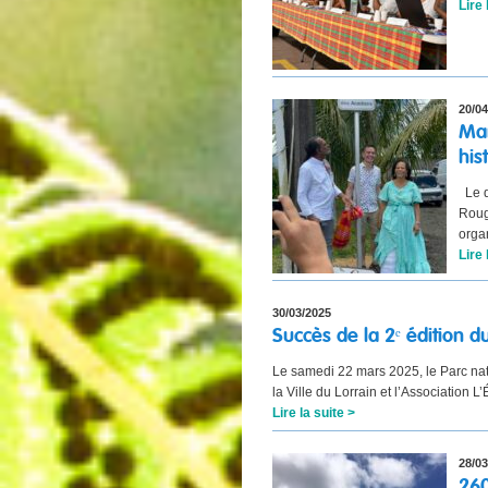
Lire 
20/04
Mar
his
Le d
Roug
orga
Lire 
30/03/2025
Succès de la 2ᵉ édition 
Le samedi 22 mars 2025, le Parc nat
la Ville du Lorrain et l’Association L
Lire la suite >
28/03
26