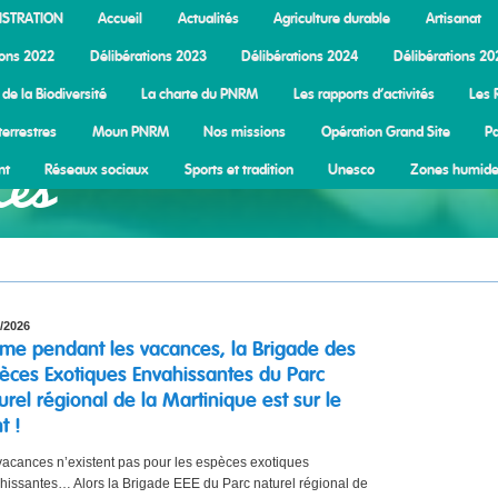
ISTRATION
Accueil
Actualités
Agriculture durable
Artisanat
ions 2022
Délibérations 2023
Délibérations 2024
Délibérations 20
de la Biodiversité
La charte du PNRM
Les rapports d’activités
Les 
terrestres
Moun PNRM
Nos missions
Opération Grand Site
Pa
tés
nt
Réseaux sociaux
Sports et tradition
Unesco
Zones humid
/2026
e pendant les vacances, la Brigade des
èces Exotiques Envahissantes du Parc
urel régional de la Martinique est sur le
t !
vacances n’existent pas pour les espèces exotiques
hissantes… Alors la Brigade EEE du Parc naturel régional de