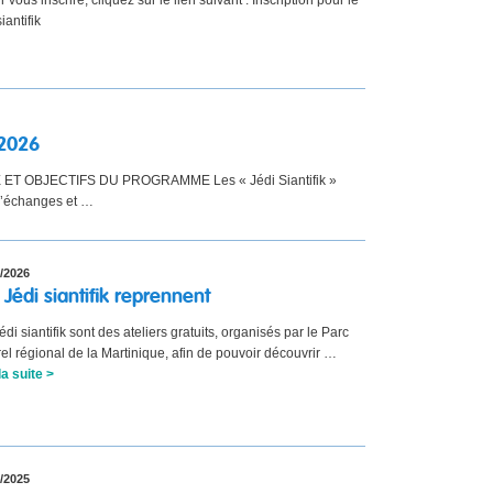
vous inscrire, cliquez sur le lien suivant : Inscription pour le
siantifik
2026
 ET OBJECTIFS DU PROGRAMME Les « Jédi Siantifik »
 d’échanges et …
/2026
 Jédi siantifik reprennent
édi siantifik sont des ateliers gratuits, organisés par le Parc
el régional de la Martinique, afin de pouvoir découvrir …
la suite >
/2025