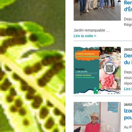
Re
d’
Depu
Régi
Jardin remarquable …
Lire la suite >
28/02
Dem
du
Depu
vous
répo
Lire 
26/02
Iza
pou
Au P