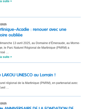
la suite >
/2025
tinique–Acadie : renouer avec une
toire oubliée
imanche 13 avril 2025, au Domaine d’Émeraude, au Morne-
e, le Parc Naturel Régional de Martinique (PNRM) a
nisé …
la suite >
du LAKOU UNESCO au Lorrain !
urel régional de la Martinique (PNRM), en partenariat avec
’Éveil …
/2025
0e ANNIVERSAIRE DE LA FONDATION DE