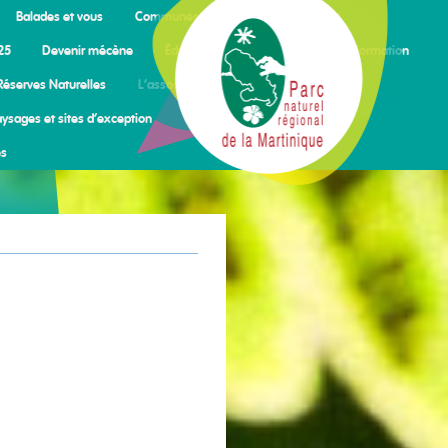
Balades et vous
Communes du territoire
Contact
25
Devenir mécène
Éducation à l’environnement
Formation
Réserves Naturelles
L’association des amis du PARC
ysages et sites d’exception
Politique de confidentialité
es