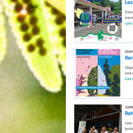
Les
Dans
mené
Lire 
01/07
Ren
Organ
end 
Lire 
13/05
Ret
Une 
terri