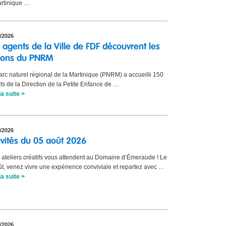
artinique …
/2026
 agents de la Ville de FDF découvrent les
ions du PNRM
arc naturel régional de la Martinique (PNRM) a accueilli 150
ts de la Direction de la Petite Enfance de …
la suite >
/2026
ivités du 05 août 2026
s ateliers créatifs vous attendent au Domaine d’Émeraude ! Le
ût, venez vivre une expérience conviviale et repartez avec …
la suite >
/2026