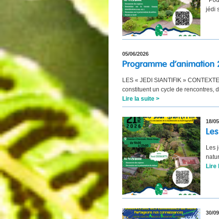
Pour 
jédi 
05/06/2026
Programme d’animation 
LES « JEDI SIANTIFIK » CONTEXTE
constituent un cycle de rencontres,
Lire la suite >
18/05
Les
Les j
natur
Lire 
30/09