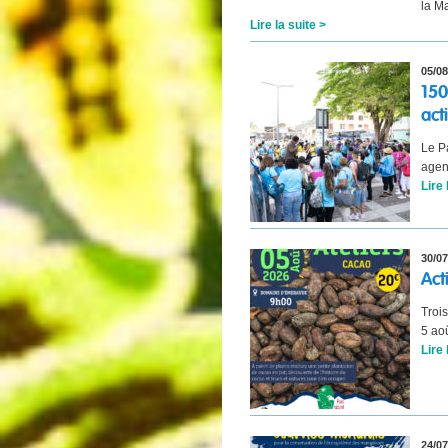
la M
Lire la suite >
05/08
150
act
Le P
agen
Lire 
30/07
Act
Troi
5 ao
Lire 
24/07