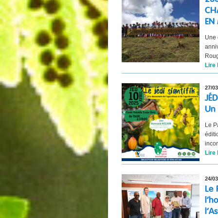
CH
EN 
Une 
anni
Roug
Lire 
27/03
JÉD
Un 
Le P
édit
inco
Lire 
24/03
Le 
l’h
l’A