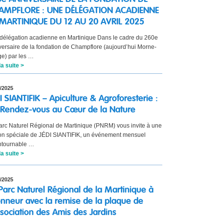
AMPFLORE : UNE DÉLÉGATION ACADIENNE
MARTINIQUE DU 12 AU 20 AVRIL 2025
délégation acadienne en Martinique Dans le cadre du 260e
versaire de la fondation de Champflore (aujourd’hui Morne-
e) par les …
la suite >
/2025
I SIANTIFIK – Apiculture & Agroforesterie :
Rendez-vous au Cœur de la Nature
arc Naturel Régional de Martinique (PNRM) vous invite à une
ion spéciale de JÉDI SIANTIFIK, un événement mensuel
ntournable …
la suite >
/2025
Parc Naturel Régional de la Martinique à
onneur avec la remise de la plaque de
ssociation des Amis des Jardins