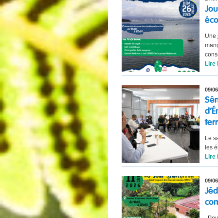
Jou
éc
Une 
mang
cons
Lire 
09/06
Sém
d’É
terr
Le sa
les 
Lire 
09/06
Jéd
co