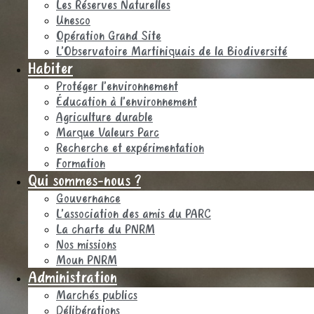
Les Réserves Naturelles
Unesco
Opération Grand Site
L’Observatoire Martiniquais de la Biodiversité
Habiter
Protéger l’environnement
Éducation à l’environnement
Agriculture durable
Marque Valeurs Parc
Recherche et expérimentation
Formation
Qui sommes-nous ?
Gouvernance
L’association des amis du PARC
La charte du PNRM
Nos missions
Moun PNRM
Administration
Marchés publics
Délibérations