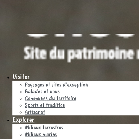
Visiter
Paysages et sites d’exception
Balades et vous
Communes du territoire
Sports et tradition
Artisanat
Explorer
Milieux terrestres
Milieux marins